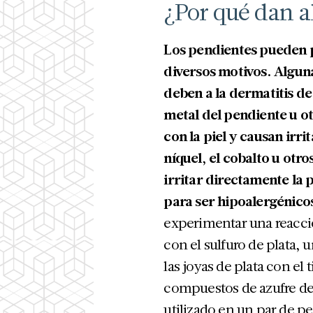
¿Por qué dan a
Los pendientes pueden p
diversos motivos. Algun
deben a la dermatitis d
metal del pendiente u o
con la piel y causan irri
níquel, el cobalto u otr
irritar directamente la p
para ser hipoalergénico
experimentar una reacción
con el sulfuro de plata,
las joyas de plata con el
compuestos de azufre de
utilizado en un par de p