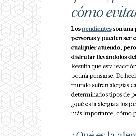
cómo evita
Los
pendientes
son una 
personas y pueden ser e
cualquier atuendo, per
disfrutar llevándolos deb
Resulta que esta reacció
podría pensarse. De hech
mundo sufren alergias ca
determinados tipos de pe
¿qué es la alergia a los 
más importante, cómo p
¿Qué es la aler