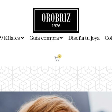
 9 Kilates
Guía compra
Diseña tu joya
Co
0