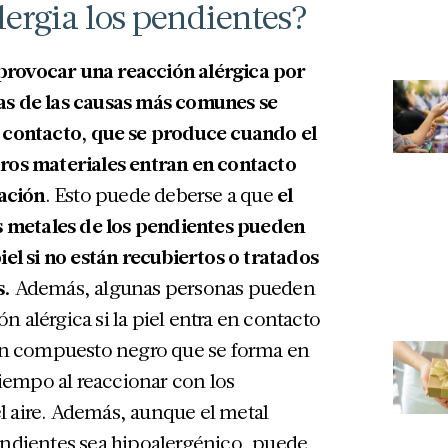
lergia los pendientes?
rovocar una reacción alérgica por
as de las causas más comunes se
e contacto, que se produce cuando el
tros materiales entran en contacto
tación
. Esto puede deberse a que
el
os metales de los pendientes pueden
iel si no están recubiertos o tratados
s.
Además, algunas personas pueden
 alérgica si la piel entra en contacto
 un compuesto negro que se forma en
 tiempo al reaccionar con los
l aire. Además, aunque el metal
endientes sea hipoalergénico, puede