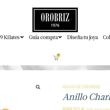
 9 Kilates
Guía compra
Diseña tu joya
Co
0
HIJOS DE OROBRIZ
Anillo Charl
899,50
€