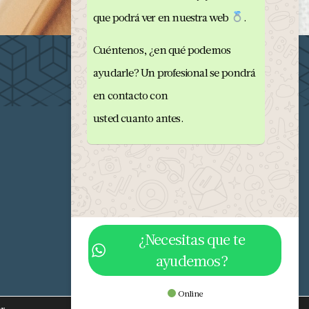
que podrá ver en nuestra web
.
Cuéntenos, ¿en qué podemos
ayudarle? Un profesional se pondrá
en contacto con
usted cuanto antes.
¿Necesitas que te
ayudemos?
682 293 876
info@orobriz.es
Online