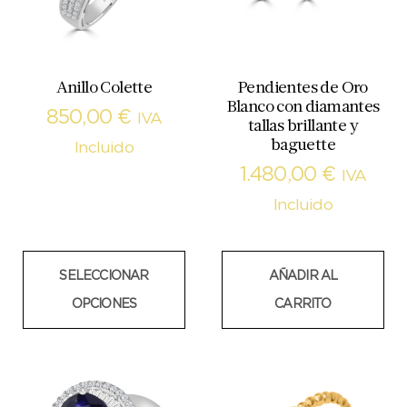
Anillo Colette
Pendientes de Oro
Blanco con diamantes
850,00
€
IVA
tallas brillante y
baguette
Incluido
1.480,00
€
IVA
Incluido
SELECCIONAR
AÑADIR AL
OPCIONES
CARRITO