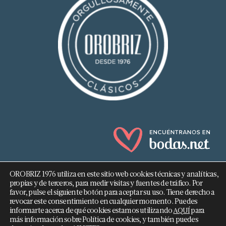
OROBRIZ 1976 utiliza en este sitio web cookies técnicas y analíticas,
propias y de terceros, para medir visitas y fuentes de tráfico. Por
favor, pulse el siguiente botón para aceptar su uso. Tiene derecho a
revocar este consentimiento en cualquier momento. Puedes
682 293 876
informarte acerca de qué cookies estamos utilizando
para
AQUÍ
más información sobre Política de cookies, y también puedes
info@orobriz.es