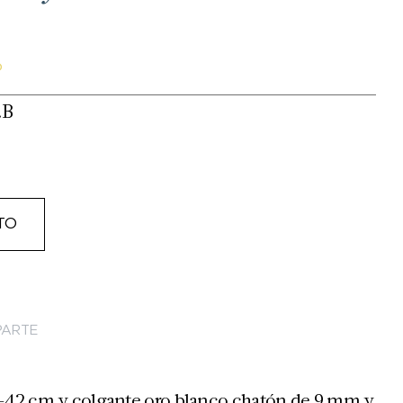
o
.B
TO
ARTE
-42 cm y colgante oro blanco chatón de 9 mm y