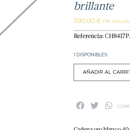
brillante
590,00
€
IVA Incluid
Referencia: CH8417P
1 DISPONIBLES
AÑADIR AL CARRI
COMP
Cadena oro blanco 40