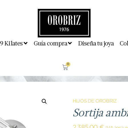
 9 Kilates
Guía compra
Diseña tu joya
Co
0
HIJOS DE OROBRIZ
Sortija amb
2.385,00
€