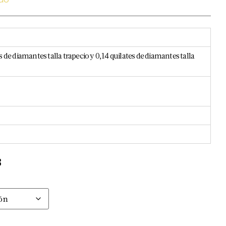
ido
s de diamantes talla trapecio y 0,14 quilates de diamantes talla
B