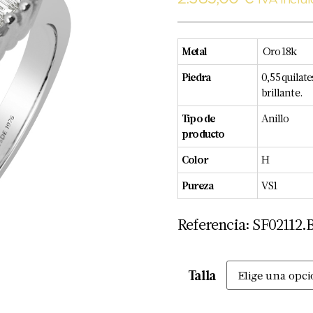
IVA Inclu
Metal
Oro 18k
Piedra
0,55 quilate
brillante.
Tipo de
Anillo
producto
Color
H
Pureza
VS1
Referencia: SF02112.
Talla