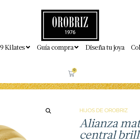
 9 Kilates
Guía compra
Diseña tu joya
Co
0
HIJOS DE OROBRIZ
Alianza mat
central bri