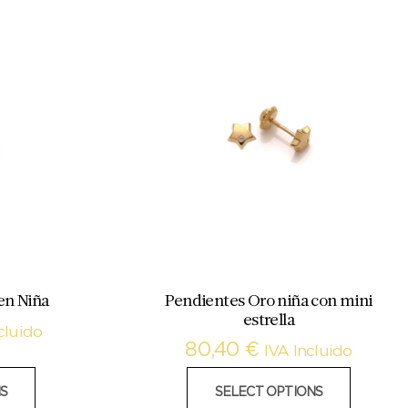
en Niña
Pendientes Oro niña con mini
estrella
cluido
80,40
€
IVA Incluido
S
SELECT OPTIONS