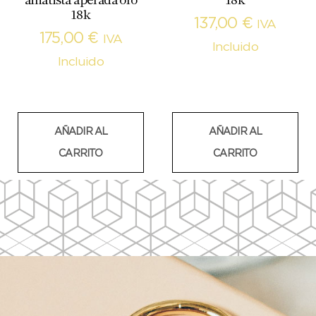
18k
137,00
€
IVA
175,00
€
IVA
Incluido
Incluido
AÑADIR AL
AÑADIR AL
CARRITO
CARRITO