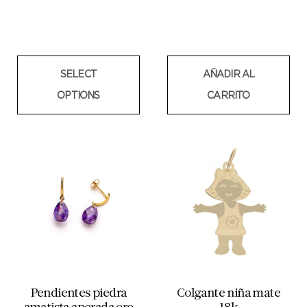
SELECT
AÑADIR AL
OPTIONS
CARRITO
Pendientes piedra
Colgante niña mate
amatista aperada oro
18k