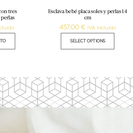
con tres
Esclava bebé placa soles y perlas 14
 perlas
cm
457,00
€
cluido
IVA Incluido
ITO
SELECT OPTIONS