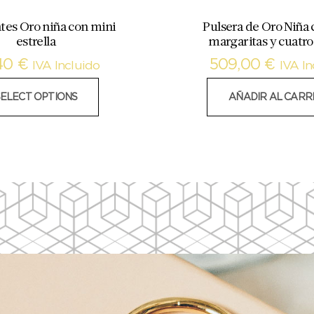
tes Oro niña con mini
Pulsera de Oro Niña 
estrella
margaritas y cuatro
40
€
509,00
€
IVA Incluido
IVA In
SELECT OPTIONS
AÑADIR AL CARR