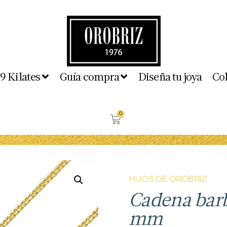
 9 Kilates
Guía compra
Diseña tu joya
Co
0
HIJOS DE OROBRIZ
Cadena barb
mm