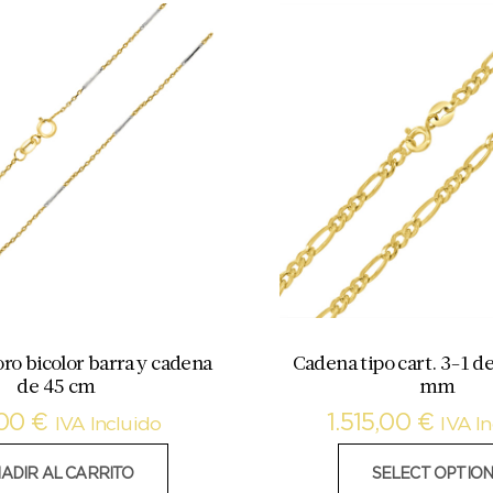
ro bicolor barra y cadena
Cadena tipo cart. 3-1 d
de 45 cm
mm
,00
€
1.515,00
€
IVA Incluido
IVA I
ADIR AL CARRITO
SELECT OPTION