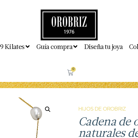
 9 Kilates
Guía compra
Diseña tu joya
Co
0
HIJOS DE OROBRIZ
Cadena de o
naturales d