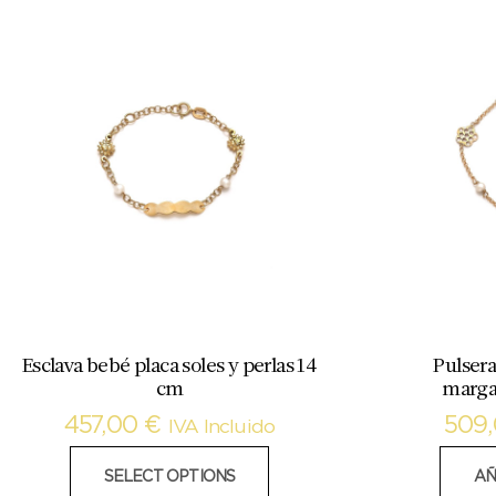
Esclava bebé placa soles y perlas 14
Pulsera
cm
margar
457,00
€
509
IVA Incluido
SELECT OPTIONS
AÑ