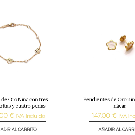
 de Oro Niña con tres
Pendientes de Oro niña
itas y cuatro perlas
nácar
,00
€
147,00
€
IVA Incluido
IVA In
ADIR AL CARRITO
AÑADIR AL CARR