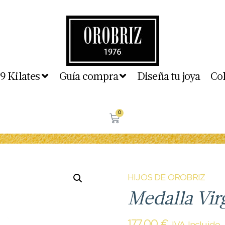
 9 Kilates
Guía compra
Diseña tu joya
Co
0
HIJOS DE OROBRIZ
Medalla Vir
177,00
€