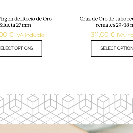
irgen del Rocío de Oro
Cruz de Oro de tubo r
Silueta 27mm
remates 29×18
,00
€
311,00
€
IVA Incluido
IVA In
SELECT OPTIONS
SELECT OPTION