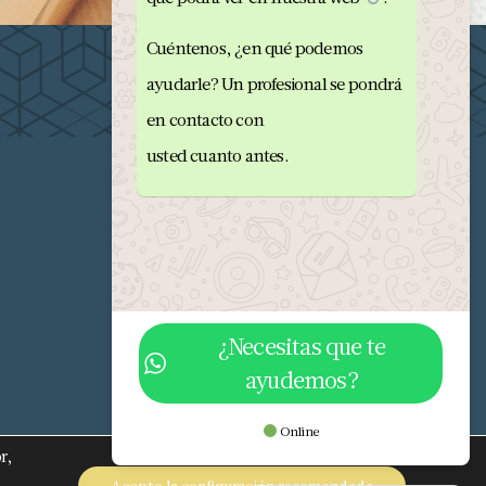
Cuéntenos, ¿en qué podemos
ayudarle? Un profesional se pondrá
en contacto con
usted cuanto antes.
¿Necesitas que te
ayudemos?
682 293 876
info@orobriz.es
Online
r,
OROBRIZ 1976 - 2026 ©