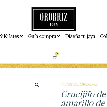
 9 Kilates
Guía compra
Diseña tu joya
Co
0
HIJOS DE OROBRIZ
Crucijifo d
amarillo de