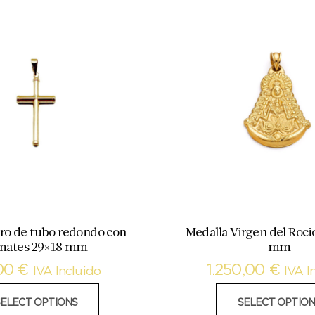
ro de tubo redondo con
Medalla Virgen del Roci
mates 29×18 mm
mm
,00
€
1.250,00
€
IVA Incluido
IVA I
SELECT OPTIONS
SELECT OPTION