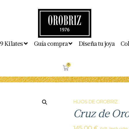
 9 Kilates
Guía compra
Diseña tu joya
Co
0
HIJOS DE OROBRIZ
Cruz de Oro
145,00
€