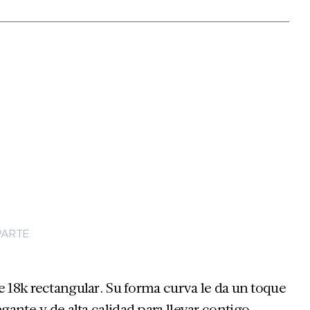
ARTE
e 18k rectangular. Su forma curva le da un toque
ante y de alta calidad para llevar contigo.