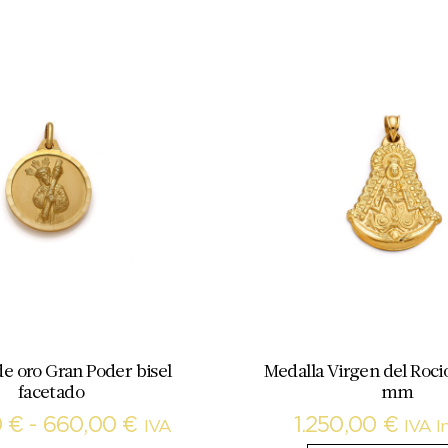
de oro Gran Poder bisel
Medalla Virgen del Roci
facetado
mm
0
€
-
660,00
€
1.250,00
€
IVA
IVA I