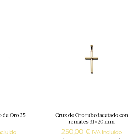
o de Oro 35
Cruz de Oro tubo facetado con
remates 31×20 mm
250,00
€
ncluido
IVA Incluido