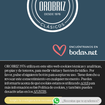
OROBRIZ 1976 utiliza en este sitio web cookies técnicas y analíticas,
propias y de terceros, para medir visitas y fuentes de tráfico. Por
favor, pulse el siguiente botón para aceptar su uso. Tiene derecho a
revocar este consentimiento en cualquier momento. Puedes
682 293 876
informarte acerca de qué cookies estamos utilizando
para
AQUÍ
más información sobre Política de cookies, y también puedes
info@orobriz.es
desactivarlas en los
AJUSTES
.
OROBRIZ 1976 - 2026 ©
Acepto la configuración recomendada
¿Necesitas que te ayudemos?