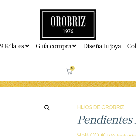
 9 Kilates
Guía compra
Diseña tu joya
Co
0
HIJOS DE OROBRIZ
Pendientes
958,00
€