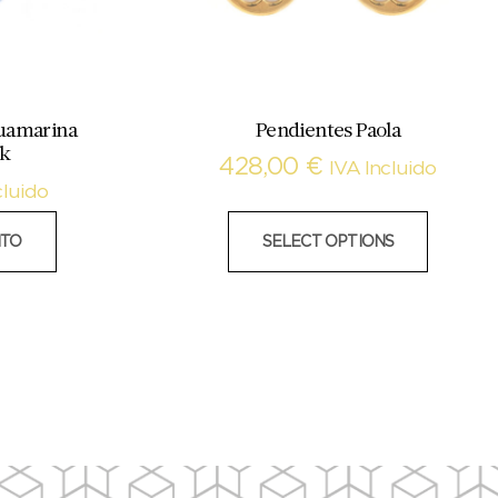
guamarina
Pendientes Paola
8k
428,00
€
IVA Incluido
cluido
ITO
SELECT OPTIONS