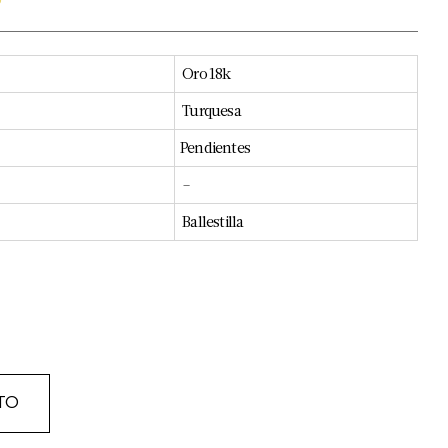
o
Oro 18k
Turquesa
Pendientes
–
Ballestilla
TO