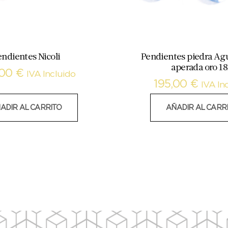
endientes Nicoli
Pendientes piedra A
aperada oro 1
,00
€
IVA Incluido
195,00
€
IVA In
ADIR AL CARRITO
AÑADIR AL CARR