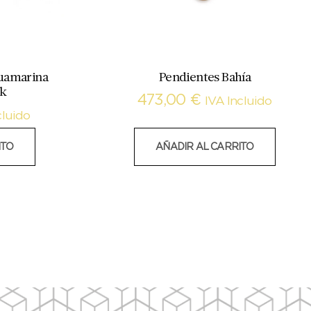
guamarina
Pendientes Bahía
8k
473,00
€
IVA Incluido
cluido
ITO
AÑADIR AL CARRITO