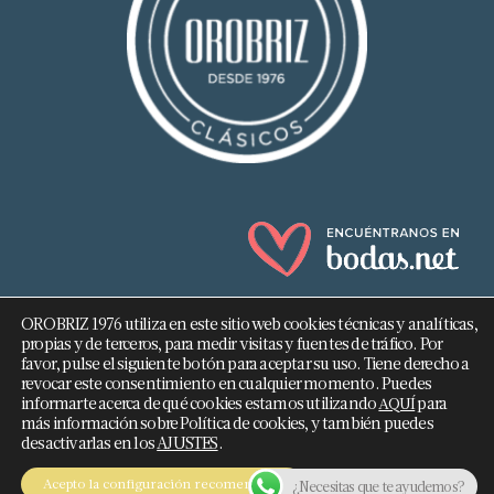
OROBRIZ 1976 utiliza en este sitio web cookies técnicas y analíticas,
propias y de terceros, para medir visitas y fuentes de tráfico. Por
favor, pulse el siguiente botón para aceptar su uso. Tiene derecho a
revocar este consentimiento en cualquier momento. Puedes
682 293 876
informarte acerca de qué cookies estamos utilizando
para
AQUÍ
más información sobre Política de cookies, y también puedes
info@orobriz.es
desactivarlas en los
AJUSTES
.
OROBRIZ 1976 - 2026 ©
Acepto la configuración recomendada
¿Necesitas que te ayudemos?