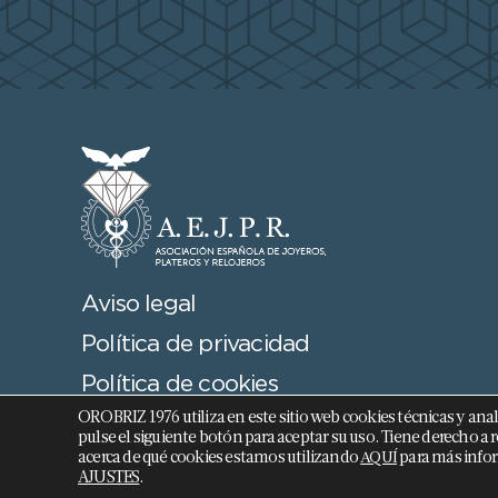
Aviso legal
Política de privacidad
Política de cookies
OROBRIZ 1976 utiliza en este sitio web cookies técnicas y analíti
Términos y Condiciones
pulse el siguiente botón para aceptar su uso. Tiene derecho
acerca de qué cookies estamos utilizando
para más infor
AQUÍ
AJUSTES
.