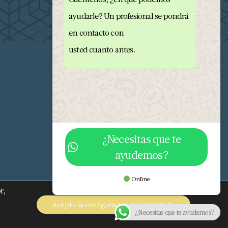
ayudarle? Un profesional se pondrá
en contacto con
usted cuanto antes.
¿Necesitas que te
ayudemos?
682 293 876
info@orobriz.es
Online
r,
OROBRIZ 1976 - 2026 ©
Acepto la configuración recomendada
¿Necesitas que te ayudemos?