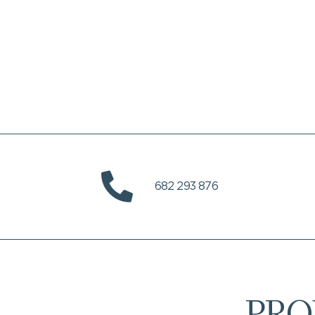
682 293 876
PRO