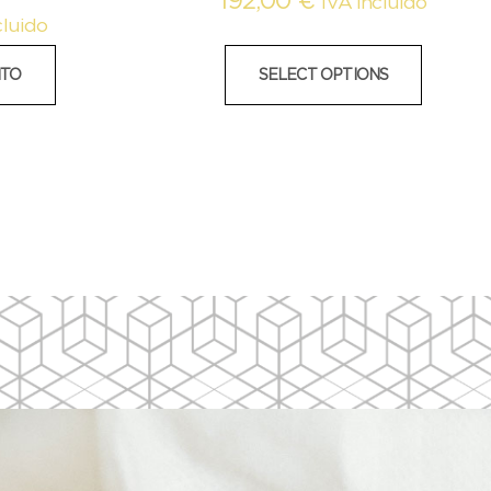
192,00
€
IVA Incluido
cluido
ITO
SELECT OPTIONS