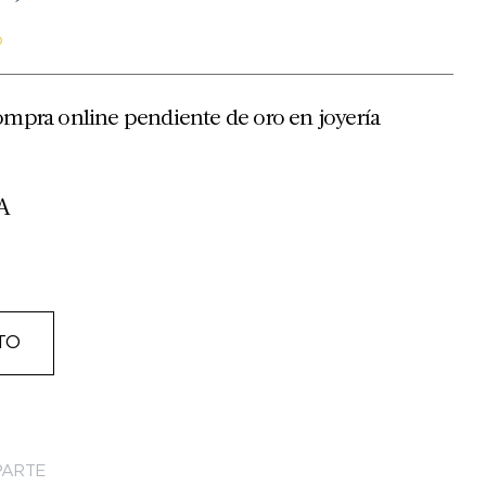
o
ompra online pendiente de oro en joyería
A
TO
ARTE