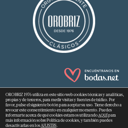
OROBRIZ 1976 utiliza en este sitio web cookies técnicas y analíticas,
propias y de terceros, para medir visitas y fuentes de tráfico. Por
favor, pulse el siguiente botón para aceptar su uso. Tiene derecho a
revocar este consentimiento en cualquier momento. Puedes
682 293 876
informarte acerca de qué cookies estamos utilizando
para
AQUÍ
más información sobre Política de cookies, y también puedes
info@orobriz.es
desactivarlas en los
AJUSTES
.