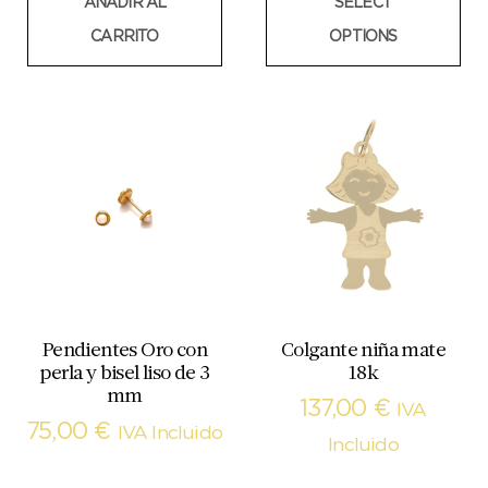
AÑADIR AL
SELECT
CARRITO
OPTIONS
Pendientes Oro con
Colgante niña mate
perla y bisel liso de 3
18k
mm
137,00
€
IVA
75,00
€
IVA Incluido
Incluido