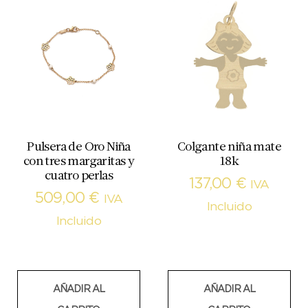
Pulsera de Oro Niña
Colgante niña mate
con tres margaritas y
18k
cuatro perlas
137,00
€
IVA
509,00
€
IVA
Incluido
Incluido
AÑADIR AL
AÑADIR AL