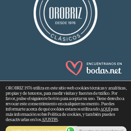
OROBRIZ 1976 utiliza en este sitio web cookies técnicas y analíticas,
propias y de terceros, para medir visitas y fuentes de tráfico. Por
favor, pulse el siguiente botón para aceptar su uso. Tiene derecho a
revocar este consentimiento en cualquier momento. Puedes
682 293 876
informarte acerca de qué cookies estamos utilizando
para
AQUÍ
más información sobre Política de cookies, y también puedes
info@orobriz.es
desactivarlas en los
AJUSTES
.
OROBRIZ 1976 - 2026 ©
Acepto la configuración recomendada