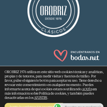
OROBRIZ 1976 utiliza en este sitio web cookies técnicas y analíticas,
propias y de terceros, para medir visitas y fuentes de tráfico. Por
favor, pulse el siguiente botón para aceptar su uso. Tiene derecho a
revocar este consentimiento en cualquier momento. Puedes
682 293 876
informarte acerca de qué cookies estamos utilizando
para
AQUÍ
más información sobre Política de cookies, y también puedes
info@orobriz.es
desactivarlas en los
AJUSTES
.
OROBRIZ 1976 - 2026 ©
Acepto la configuración recomendada