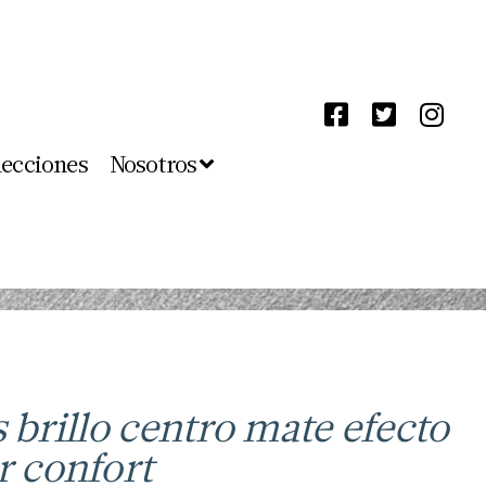
lecciones
Nosotros
s brillo centro mate efecto
r confort