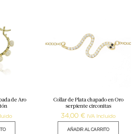
pada de Aro
Collar de Plata chapado en Oro
otón
serpiente circonitas
34,00
€
luido
IVA Incluido
ITO
AÑADIR AL CARRITO