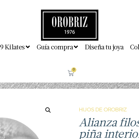
 9 Kilates
Guía compra
Diseña tu joya
Co
0
HIJOS DE OROBRIZ
Alianza filo
piña interio