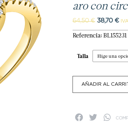
aro con cir
64,50
€
38,70
€
IVA
Referencia: BL155231
Talla
AÑADIR AL CARRI
COMP