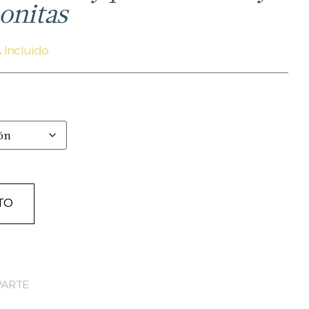
conitas
 Incluido
TO
ARTE