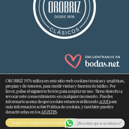
OROBRIZ 1976 utiliza en este sitio web cookies técnicas y analíticas,
propias y de terceros, para medir visitas y fuentes de tráfico. Por
favor, pulse el siguiente botón para aceptar su uso. Tiene derecho a
revocar este consentimiento en cualquier momento. Puedes
682 293 876
informarte acerca de qué cookies estamos utilizando
para
AQUÍ
más información sobre Política de cookies, y también puedes
info@orobriz.es
desactivarlas en los
AJUSTES
.
OROBRIZ 1976 - 2026 ©
Acepto la configuración recomendada
¿Necesitas que te ayudemos?