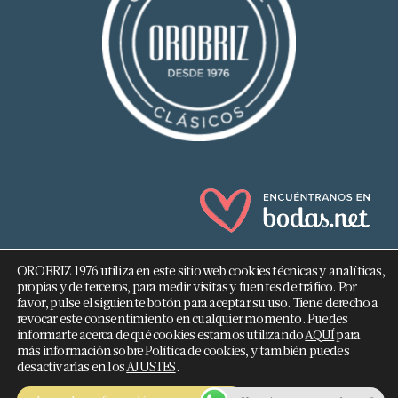
OROBRIZ 1976 utiliza en este sitio web cookies técnicas y analíticas,
propias y de terceros, para medir visitas y fuentes de tráfico. Por
favor, pulse el siguiente botón para aceptar su uso. Tiene derecho a
revocar este consentimiento en cualquier momento. Puedes
682 293 876
informarte acerca de qué cookies estamos utilizando
para
AQUÍ
más información sobre Política de cookies, y también puedes
info@orobriz.es
desactivarlas en los
AJUSTES
.
OROBRIZ 1976 - 2026 ©