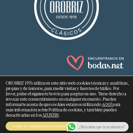
OROBRIZ 1976 utiliza en este sitio web cookies técnicas y analíticas,
propias y de terceros, para medir visitas y fuentes de tráfico. Por
favor, pulse el siguiente botón para aceptar su uso. Tiene derecho a
revocar este consentimiento en cualquier momento. Puedes
682 293 876
informarte acerca de qué cookies estamos utilizando
para
AQUÍ
más información sobre Política de cookies, y también puedes
info@orobriz.es
desactivarlas en los
AJUSTES
.
OROBRIZ 1976 - 2026 ©
Acepto la configuración recomendada
¿Necesitas que te ayudemos?