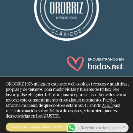
OROBRIZ 1976 utiliza en este sitio web cookies técnicas y analíticas,
propias y de terceros, para medir visitas y fuentes de tráfico. Por
favor, pulse el siguiente botón para aceptar su uso. Tiene derecho a
revocar este consentimiento en cualquier momento. Puedes
682 293 876
informarte acerca de qué cookies estamos utilizando
para
AQUÍ
más información sobre Política de cookies, y también puedes
info@orobriz.es
desactivarlas en los
AJUSTES
.
OROBRIZ 1976 - 2026 ©
Acepto la configuración recomendada
¿Necesitas que te ayudemos?