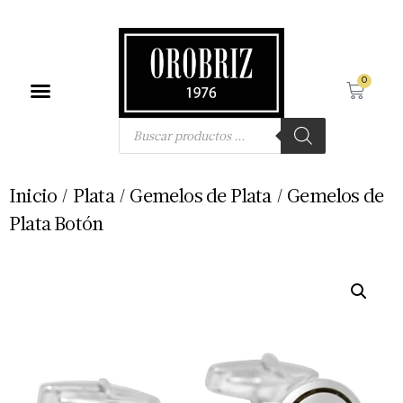
0
Búsqueda de productos
Inicio
/
Plata
/
Gemelos de Plata
/ Gemelos de
Plata Botón