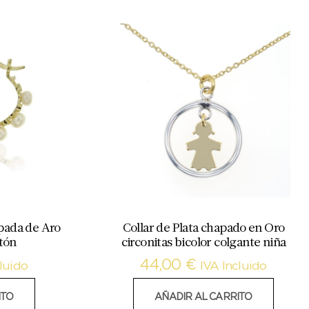
pada de Aro
Collar de Plata chapado en Oro
otón
circonitas bicolor colgante niña
44,00
€
luido
IVA Incluido
ITO
AÑADIR AL CARRITO