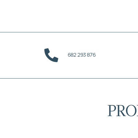
682 293 876
PRO