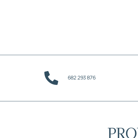
682 293 876
PRO