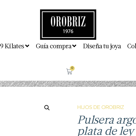
 9 Kilates
Guía compra
Diseña tu joya
Co
0
HIJOS DE OROBRIZ
Pulsera arg
plata de ley