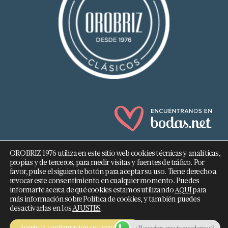
OROBRIZ 1976 utiliza en este sitio web cookies técnicas y analíticas,
propias y de terceros, para medir visitas y fuentes de tráfico. Por
favor, pulse el siguiente botón para aceptar su uso. Tiene derecho a
revocar este consentimiento en cualquier momento. Puedes
682 293 876
informarte acerca de qué cookies estamos utilizando
para
AQUÍ
más información sobre Política de cookies, y también puedes
info@orobriz.es
desactivarlas en los
AJUSTES
.
OROBRIZ 1976 - 2026 ©
Acepto la configuración recomendada