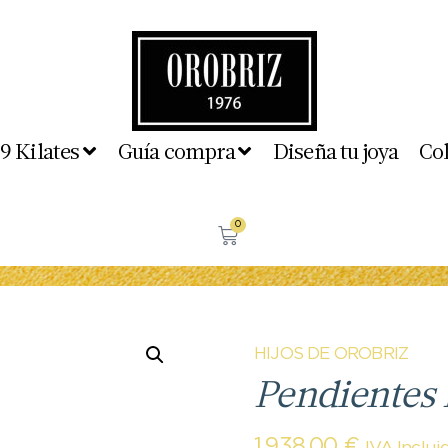
 9 Kilates
Guía compra
Diseña tu joya
Co
0
HIJOS DE OROBRIZ
Pendientes 
1.938,00
€