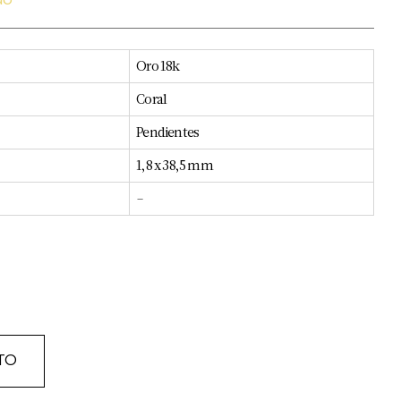
do
Oro 18k
Coral
Pendientes
1,8 x 38,5 mm
–
TO