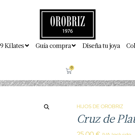
 9 Kilates
Guía compra
Diseña tu joya
Co
0
HIJOS DE OROBRIZ
Cruz de Pla
25,00
€