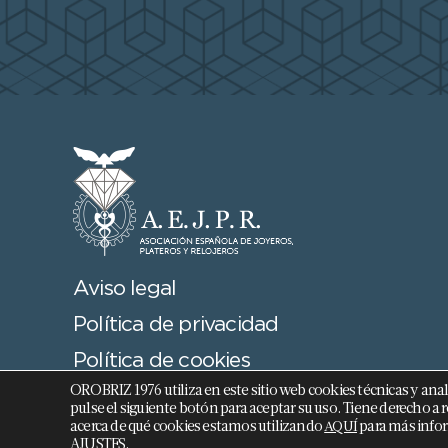
Aviso legal
Política de privacidad
Política de cookies
OROBRIZ 1976 utiliza en este sitio web cookies técnicas y analíti
Términos y Condiciones
pulse el siguiente botón para aceptar su uso. Tiene derecho
acerca de qué cookies estamos utilizando
para más infor
AQUÍ
AJUSTES
.