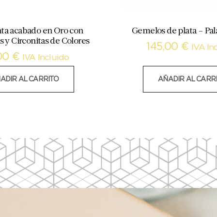
lata acabado en Oro con
Gemelos de plata – Pal
s y Circonitas de Colores
145,00
€
IVA In
00
€
IVA Incluido
ADIR AL CARRITO
AÑADIR AL CARR