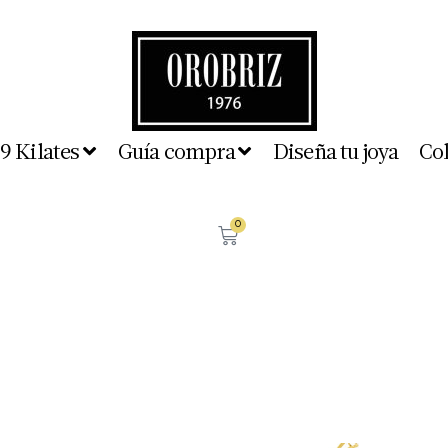
 9 Kilates
Guía compra
Diseña tu joya
Co
0